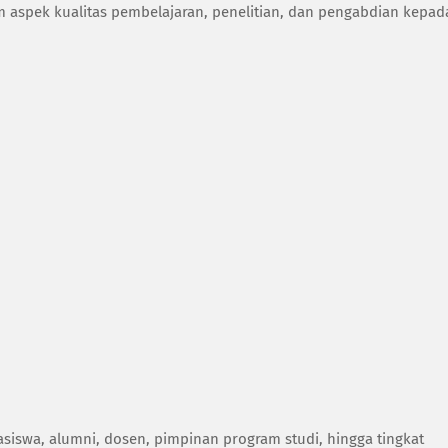
m aspek kualitas pembelajaran, penelitian, dan pengabdian kepad
asiswa, alumni, dosen, pimpinan program studi, hingga tingkat