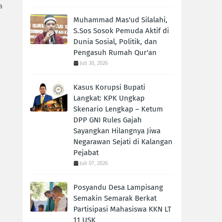
a
Muhammad Mas'ud Silalahi,
S.Sos Sosok Pemuda Aktif di
Dunia Sosial, Politik, dan
Pengasuh Rumah Qur'an
Juli 30, 2026
Kasus Korupsi Bupati
Langkat: KPK Ungkap
Skenario Lengkap – Ketum
DPP GNI Rules Gajah
Sayangkan Hilangnya Jiwa
Negarawan Sejati di Kalangan
Pejabat
Juli 07, 2026
Posyandu Desa Lampisang
Semakin Semarak Berkat
Partisipasi Mahasiswa KKN LT
11 USK