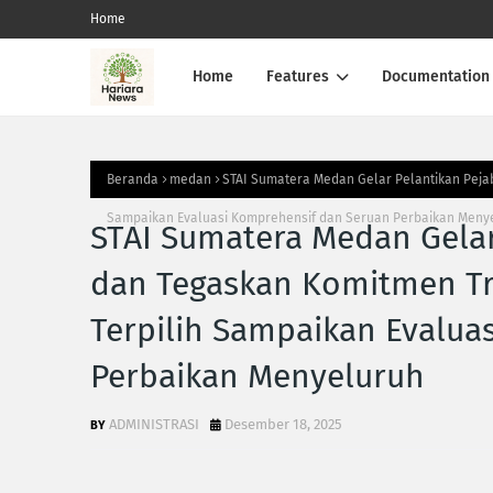
Home
Home
Features
Documentation
Beranda
medan
‎STAI Sumatera Medan Gelar Pelantikan Peja
Sampaikan Evaluasi Komprehensif dan Seruan Perbaikan Menye
‎STAI Sumatera Medan Gelar
dan Tegaskan Komitmen Tr
Terpilih Sampaikan Evalua
Perbaikan Menyeluruh‎
ADMINISTRASI
Desember 18, 2025