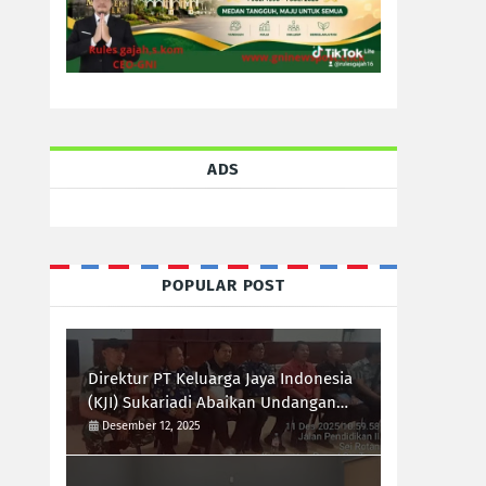
ADS
POPULAR POST
Direktur PT Keluarga Jaya Indonesia
(KJI) Sukariadi Abaikan Undangan
Mediasi Plt.Kepala Desa Sei.Rotan
Desember 12, 2025