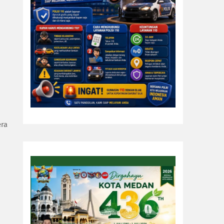
era
n