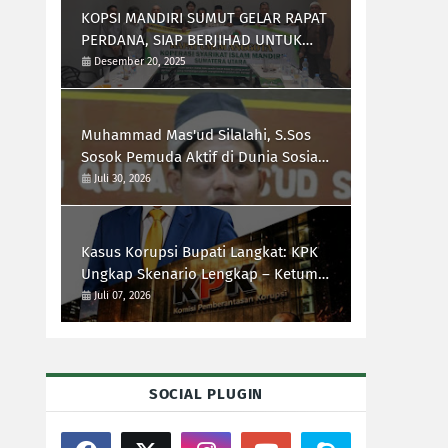
KOPSI MANDIRI SUMUT GELAR RAPAT
PERDANA, SIAP BERJIHAD UNTUK
PEREKONOMIAN UMMAT
Desember 20, 2025
Muhammad Mas'ud Silalahi, S.Sos
Sosok Pemuda Aktif di Dunia Sosial,
Politik, dan Pengasuh Rumah Qur'an
Juli 30, 2026
Kasus Korupsi Bupati Langkat: KPK
Ungkap Skenario Lengkap – Ketum
DPP GNI Rules Gajah Sayangkan
Juli 07, 2026
Hilangnya Jiwa Negarawan Sejati di
Kalangan Pejabat
SOCIAL PLUGIN