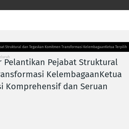
bat Struktural dan Tegaskan Komitmen Transformasi Kelembagaan‎‎Ketua Terpilih
luruh‎
 Pelantikan Pejabat Struktural
ansformasi Kelembagaan‎‎Ketua
si Komprehensif dan Seruan